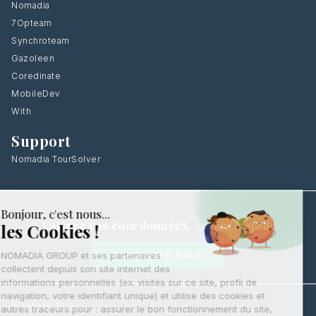
Nomadia
7Opteam
Synchroteam
Gazoleen
Coredinate
MobileDev
With
Support
Nomadia TourSolver
Laissez vos coordonnées
,
on vous rappelle
CONTACTEZ-NOUS
© Nomadia 2025