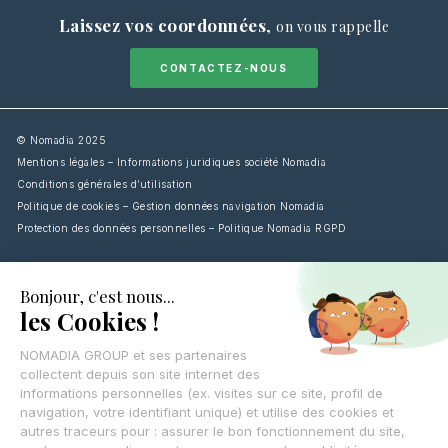
Laissez vos coordonnées
,
on vous rappelle
CONTACTEZ-NOUS
© Nomadia 2025
Mentions légales – Informations juridiques société Nomadia
Conditions générales d’utilisation
Politique de cookies – Gestion données navigation Nomadia
Protection des données personnelles – Politique Nomadia RGPD
English
Français
Español
Italiano
Deutsch