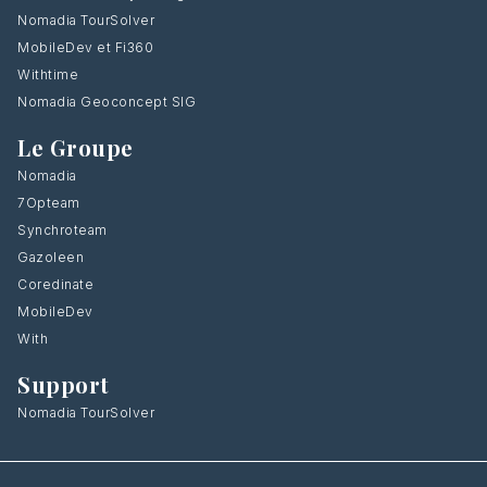
Nomadia TourSolver
MobileDev et Fi360
Withtime
Nomadia Geoconcept SIG
Le Groupe
Nomadia
7Opteam
Synchroteam
Gazoleen
Coredinate
MobileDev
With
Support
Nomadia TourSolver