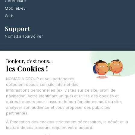
Coredinate
MobileDev
With
Support
Nomadia TourSolver
Laissez vos coordonnées
,
on vous rappelle
CONTACTEZ-NOUS
© Nomadia 2025
Mentions légales – Informations juridiques société Nomadia
Conditions générales d’utilisation
Politique de cookies – Gestion données navigation Nomadia
Protection des données personnelles – Politique Nomadia RGPD