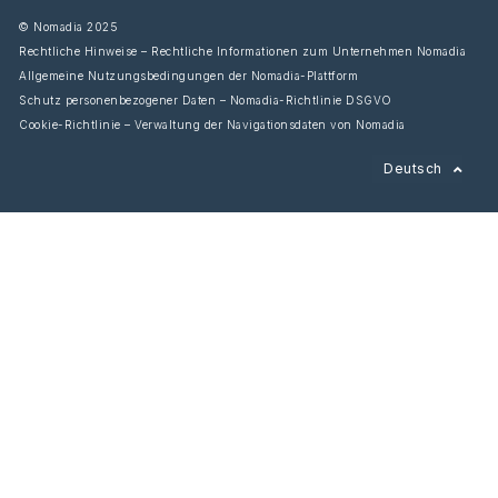
© Nomadia 2025
Rechtliche Hinweise – Rechtliche Informationen zum Unternehmen Nomadia
Allgemeine Nutzungsbedingungen der Nomadia-Plattform
Schutz personenbezogener Daten – Nomadia-Richtlinie DSGVO
Cookie-Richtlinie – Verwaltung der Navigationsdaten von Nomadia
Français
Deutsch
English
Español
Italiano