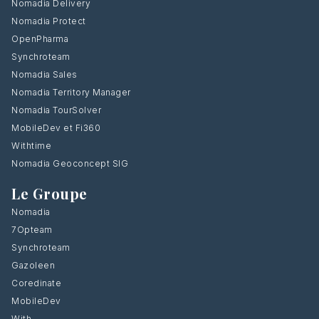
Nomadia Delivery
Nomadia Protect
OpenPharma
Synchroteam
Nomadia Sales
Nomadia Territory Manager
Nomadia TourSolver
MobileDev et Fi360
Withtime
Nomadia Geoconcept SIG
Le Groupe
Nomadia
7Opteam
Synchroteam
Gazoleen
Coredinate
MobileDev
With