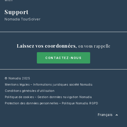
Support
Nomadia TourSolver
Laissez vos coordonnées
,
on vous rappelle
CONTACTEZ-NOUS
© Nomadia 2025
Mentions légales – Informations juridiques société Nomadia
Conditions générales d’utilisation
Politique de cookies – Gestion données navigation Nomadia
Protection des données personnelles – Politique Nomadia RGPD
English
Français
Español
Italiano