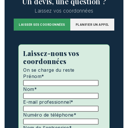
Un devis, une question ?
Laissez vos coordonnées
LAISSER SES COORDONNÉES
PLANIFIER UN APPEL
Laissez-nous vos
coordonnées
On se charge du reste
Prénom
*
Nom
*
E-mail professionnel
*
Numéro de téléphone
*
Nom de l'entreprise
*