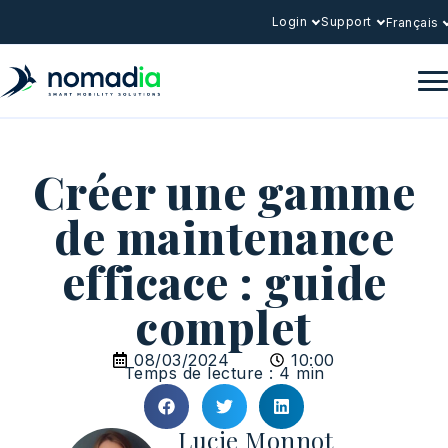
Login
Support
Français
Créer une gamme
de maintenance
efficace : guide
complet
08/03/2024
10:00
Temps de lecture : 4 min
Lucie Monnot