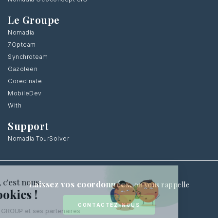
Le Groupe
Nomadia
7Opteam
Synchroteam
Gazoleen
Coredinate
MobileDev
With
Support
Nomadia TourSolver
Laissez vos coordonnées
,
on vous rappelle
CONTACTEZ-NOUS