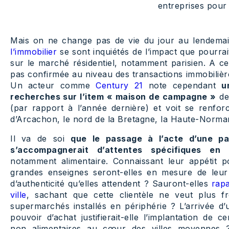
entreprises pour 
Mais on ne change pas de vie du jour au lendem
l’immobilier
se sont inquiétés de l’impact que pourrai
sur le marché résidentiel, notamment parisien. A ce 
pas confirmée au niveau des transactions immobiliè
Un acteur comme
Century 21
note cependant
u
recherches sur l’item « maison de campagne »
de
(par rapport à l’année dernière) et voit se renforce
d’Arcachon, le nord de la Bretagne, la Haute-Norman
Il va de soi
que le passage à l’acte d’une pa
s’accompagnerait d’attentes spécifiques e
notamment alimentaire. Connaissant leur appétit po
grandes enseignes seront-elles en mesure de leur
d’authenticité qu’elles attendent ? Sauront-elles
rapa
ville
, sachant que cette clientèle ne veut plus fré
supermarchés installés en périphérie ? L’arrivée d’
pouvoir d’achat justifierait-elle l’implantation de 
non alimentaires au cœur des villes moyennes ?