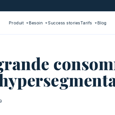
Produit
Besoin
Success stories
Tarifs
Blog
a grande conso
l'hypersegmenta
9