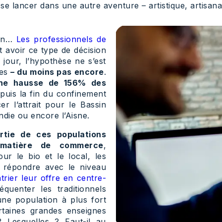
se lancer dans une autre aventure – artistique, artisanal
ain…
Les professionnels de
t avoir ce type de décision
jour, l’hypothèse ne s’est
res
– du moins pas encore
.
ne hausse de 156% des
puis la fin du confinement
r l’attrait pour le Bassin
die ou encore l’Aisne.
rtie de ces populations
n matière de commerce
,
ur le bio et le local, les
 répondre avec le niveau
trier leur offre en centre-
quenter les traditionnels
une population à plus fort
certaines grandes enseignes
 Lesquelles ? Faut-il au