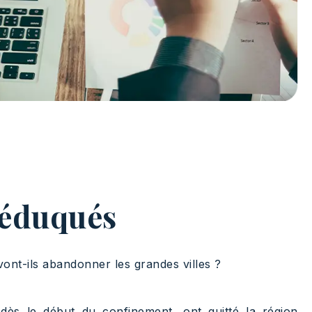
/éduqués
 vont-ils abandonner les grandes villes ?
dès le début du confinement, ont quitté la région