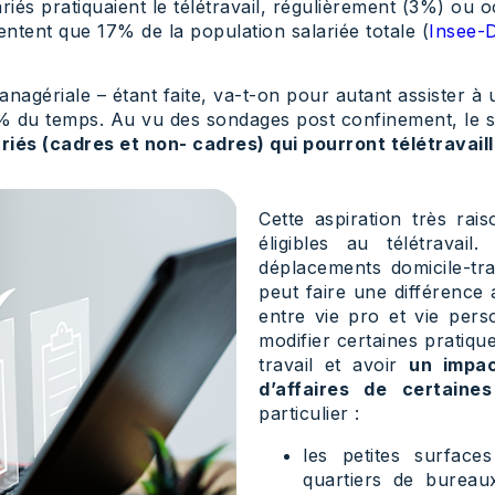
riés pratiquaient le télétravail, régulièrement (3%) ou
entent que 17% de la population salariée totale (
Insee-
managériale – étant faite, va-t-on pour autant assister 
% du temps. Au vu des sondages post confinement, le sc
iés (cadres et non- cadres) qui pourront télétravaill
Cette aspiration très rai
éligibles au télétravail
déplacements domicile-tra
peut faire une différence 
entre vie pro et vie pers
modifier certaines pratiq
travail et avoir
un impac
d’affaires de certain
particulier :
les petites surface
quartiers de bureaux