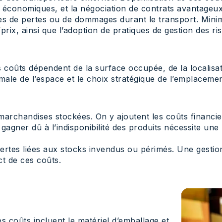
lus économiques, et la négociation de contrats avantageu
es de pertes ou de dommages durant le transport. Minimi
rix, ainsi que l’adoption de pratiques de gestion des ris
 coûts dépendent de la surface occupée, de la localisati
timale de l’espace et le choix stratégique de l’emplacem
s marchandises stockées. On y ajoutent les coûts financi
agner dû à l’indisponibilité des produits nécessite une 
ertes liées aux stocks invendus ou périmés. Une gestion 
ct de ces coûts.
s coûts incluent le matériel d’emballage et