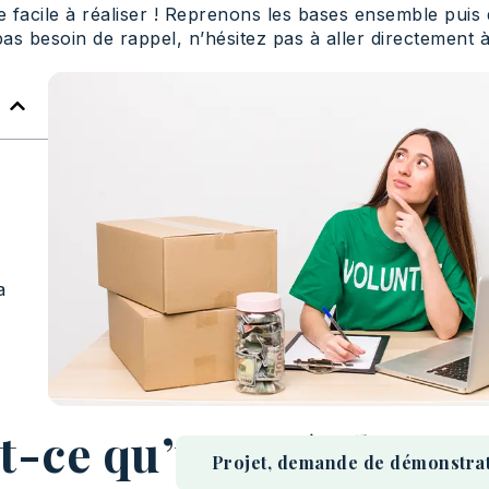
se facile à réaliser ! Reprenons les bases ensemble pui
pas besoin de rappel, n’hésitez pas à aller directement 
a
t-ce qu’un coût logist
Projet, demande de démonstratio