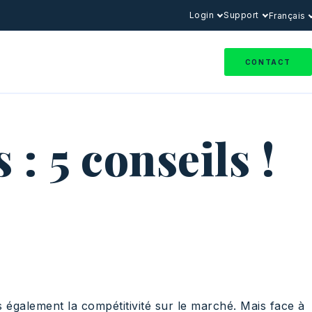
Login
Support
Français
CONTACT
: 5 conseils !​
is également la compétitivité sur le marché. Mais face à