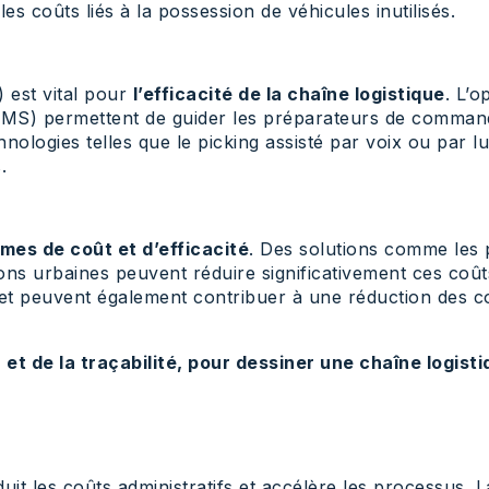
es coûts liés à la possession de véhicules inutilisés.
) est vital pour
l’efficacité de la chaîne logistique
. L’o
WMS) permettent de guider les préparateurs de commande
nologies telles que le picking assisté par voix ou par l
.
rmes de coût et d’efficacité
. Des solutions comme les p
aisons urbaines peuvent réduire significativement ces coût
n et peuvent également contribuer à une réduction des co
n et de la traçabilité, pour dessiner une chaîne logis
duit les coûts administratifs et accélère les processus