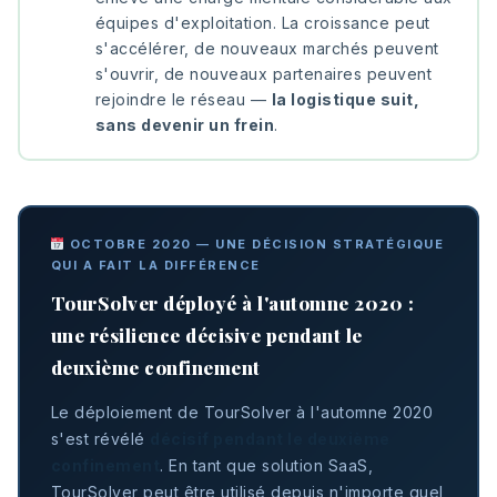
équipes d'exploitation. La croissance peut
s'accélérer, de nouveaux marchés peuvent
s'ouvrir, de nouveaux partenaires peuvent
rejoindre le réseau —
la logistique suit,
sans devenir un frein
.
OCTOBRE 2020 — UNE DÉCISION STRATÉGIQUE
QUI A FAIT LA DIFFÉRENCE
TourSolver déployé à l'automne 2020 :
une résilience décisive pendant le
deuxième confinement
Le déploiement de TourSolver à l'automne 2020
s'est révélé
décisif pendant le deuxième
confinement
. En tant que solution SaaS,
TourSolver peut être utilisé depuis n'importe quel