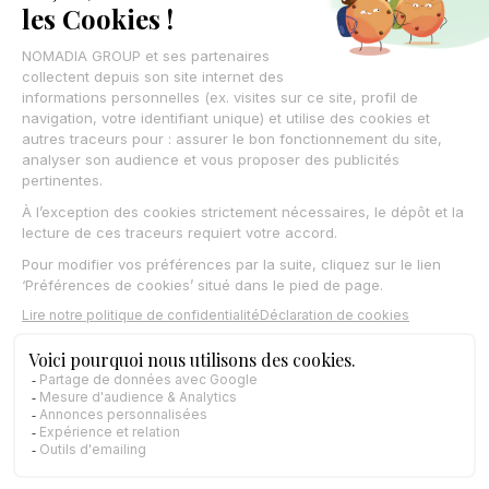
Actualités
Blog
Livres blancs
Webinars
Success stories
ROI calculator
Communautés
Nos Partenaires
Nos Clients
Nos Experts
Nos produits
Coredinate
Field Service
Gazoleen
Nomadia Delivery
Nomadia Protect