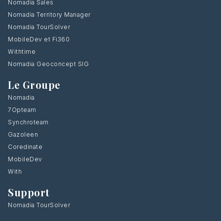
Nomadia Sales
Nomadia Territory Manager
Nomadia TourSolver
MobileDev et Fi360
Withtime
Nomadia Geoconcept SIG
Le Groupe
Nomadia
7Opteam
Synchroteam
Gazoleen
Coredinate
MobileDev
With
Support
Nomadia TourSolver