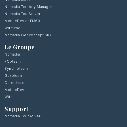
Nomadia Territory Manager
Nomadia TourSolver
MobileDev et Fi360
Withtime
Nomadia Geoconcept SIG
Le Groupe
Nomadia
7Opteam
Synchroteam
Gazoleen
Coredinate
MobileDev
With
Support
Nomadia TourSolver