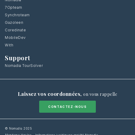
7Opteam
Synchroteam
Gazoleen
Coredinate
MobileDev
With
Support
Nomadia TourSolver
Laissez vos coordonnées
,
on vous rappelle
CONTACTEZ-NOUS
© Nomadia 2025
Mentions légales – Informations juridiques société Nomadia