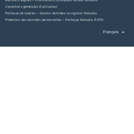
Conditions générales d’utilisation
Politique de cookies – Gestion données navigation Nomadia
Protection des données personnelles – Politique Nomadia RGPD
English
Français
Español
Italiano
Deutsch