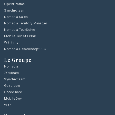
OpenPharma
Synchroteam
Nomadia Sales
Nomadia Territory Manager
Nomadia TourSolver
MobileDev et Fi360
Withtime
Nomadia Geoconcept SIG
Le Groupe
Nomadia
7Opteam
Synchroteam
Gazoleen
Coredinate
MobileDev
With