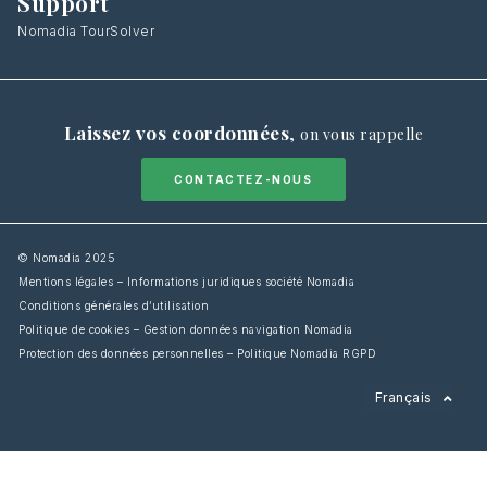
Support
Nomadia TourSolver
Laissez vos coordonnées
,
on vous rappelle
CONTACTEZ-NOUS
© Nomadia 2025
Mentions légales – Informations juridiques société Nomadia
Conditions générales d’utilisation
Politique de cookies – Gestion données navigation Nomadia
Protection des données personnelles – Politique Nomadia RGPD
English
Français
Español
Italiano
Deutsch