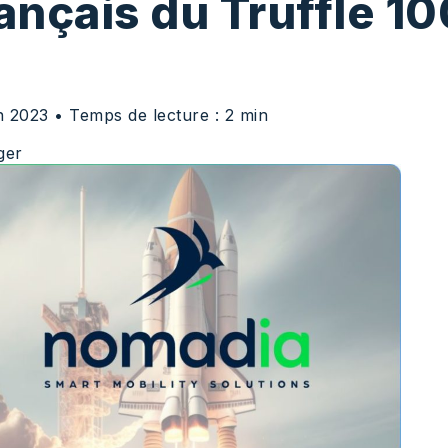
ançais
du Truffle 10
in 2023
• Temps de lecture : 2 min
ger