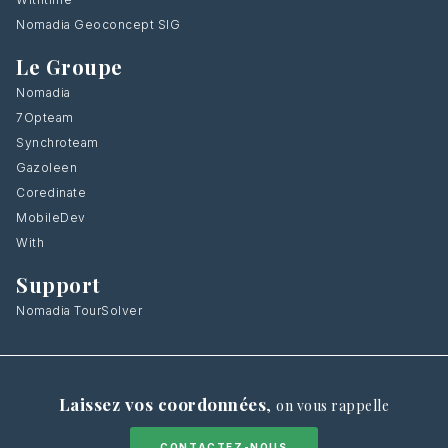
Nomadia Geoconcept SIG
Le Groupe
Nomadia
7Opteam
Synchroteam
Gazoleen
Coredinate
MobileDev
With
Support
Nomadia TourSolver
Laissez vos coordonnées
,
on vous rappelle
CONTACTEZ-NOUS