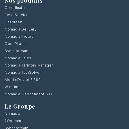
Nos produits
Coredinate
Field Service
Gazoleen
Nomadia Delivery
Nomadia Protect
OpenPharma
Synchroteam
Nomadia Sales
Nomadia Territory Manager
Nomadia TourSolver
MobileDev et Fi360
Withtime
Nomadia Geoconcept SIG
Le Groupe
Nomadia
7Opteam
Synchroteam