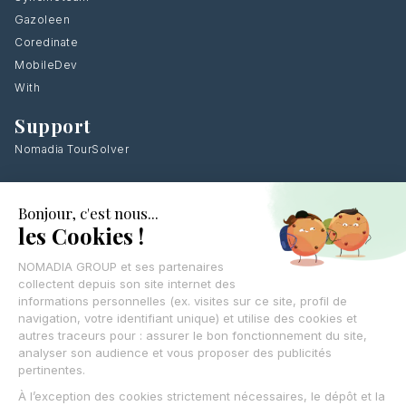
Gazoleen
Coredinate
MobileDev
With
Support
Nomadia TourSolver
Laissez vos coordonnées
,
on vous rappelle
CONTACTEZ-NOUS
© Nomadia 2025
Mentions légales – Informations juridiques société Nomadia
Conditions générales d’utilisation
Politique de cookies – Gestion données navigation Nomadia
Protection des données personnelles – Politique Nomadia RGPD