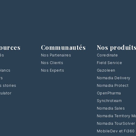
ources
Communautés
Nos produit
tés
Nos Partenaires
Coredinate
Nos Clients
Field Service
blancs
Nos Experts
Gazoleen
rs
Nomadia Delivery
 stories
Nomadia Protect
culator
OpenPharma
Synchroteam
Nomadia Sales
Nomadia Territory M
Nomadia TourSolver
MobileDev et Fi360