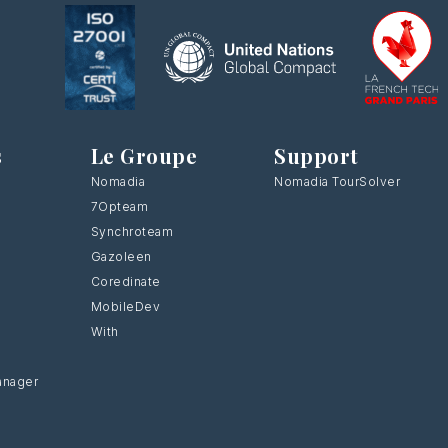
s
Le Groupe
Support
Nomadia
Nomadia TourSolver
7Opteam
Synchroteam
Gazoleen
Coredinate
MobileDev
With
anager