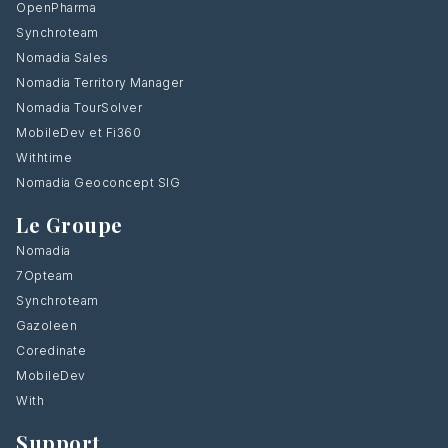
OpenPharma
Synchroteam
Nomadia Sales
Nomadia Territory Manager
Nomadia TourSolver
MobileDev et Fi360
Withtime
Nomadia Geoconcept SIG
Le Groupe
Nomadia
7Opteam
Synchroteam
Gazoleen
Coredinate
MobileDev
With
Support