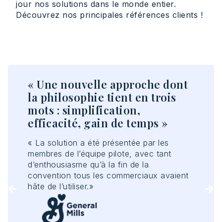
jour nos solutions dans le monde entier.
Découvrez nos principales références clients !
« Une nouvelle approche dont
« 
la philosophie tient en trois
me
les
mots : simplification,
ré
efficacité, gain de temps »
« L
Sal
er
« La solution a été présentée par les
dis
ire
membres de l’équipe pilote, avec tant
d’enthousiasme qu’à la fin de la
»
convention tous les commerciaux avaient
s
hâte de l’utiliser.»