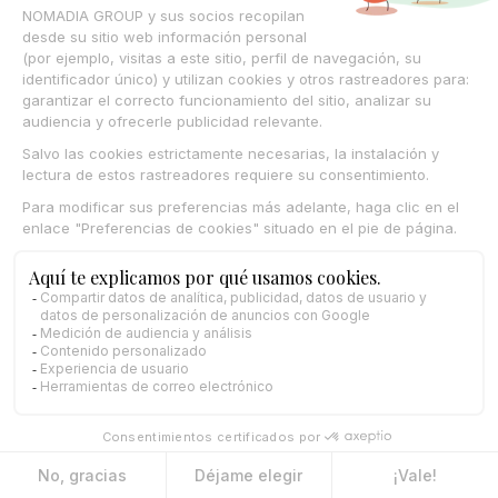
© Nomadia 2025
Aviso legal
Condiciones generales de uso de la plataforma Nomadia
Política de cookies – Gestión de datos de navegación Nomadia
Protección de datos personales – Política Nomadia
Français
Español
English
Italiano
Deutsch