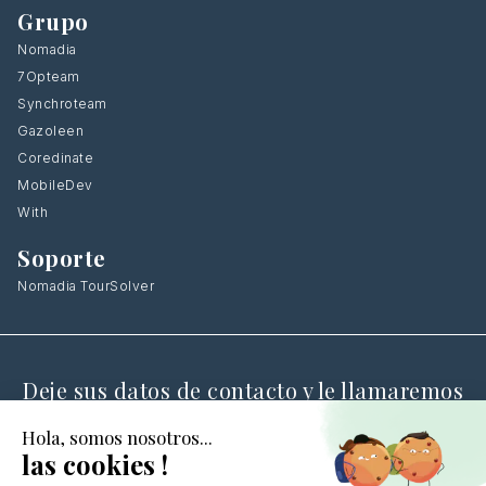
Grupo
Nomadia
7Opteam
Synchroteam
Gazoleen
Coredinate
MobileDev
With
Soporte
Nomadia TourSolver
Deje sus datos de contacto y le llamaremos
de vuelta
CONTÁCTANOS