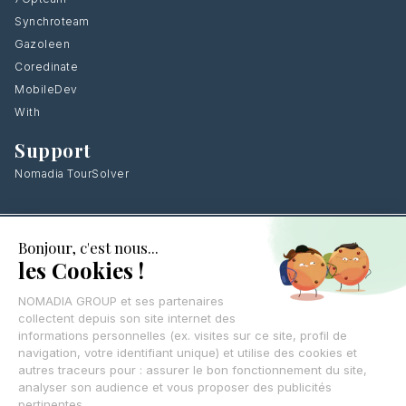
Synchroteam
Gazoleen
Coredinate
MobileDev
With
Support
Nomadia TourSolver
Laissez vos coordonnées
,
on vous rappelle
CONTACTEZ-NOUS
© Nomadia 2025
Mentions légales – Informations juridiques société Nomadia
Conditions générales d’utilisation