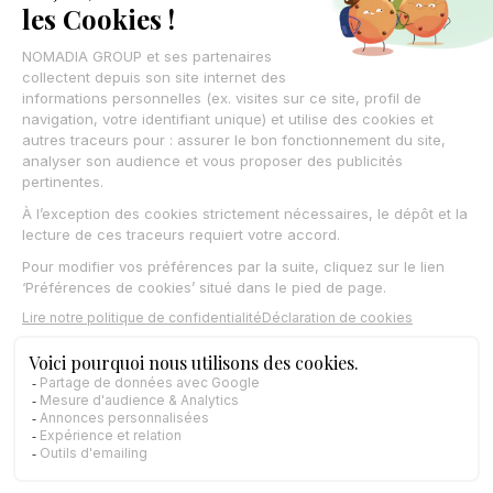
Nos Partenaires
Nos Clients
Nos Experts
Nos produits
Coredinate
Field Service
Gazoleen
Nomadia Delivery
Nomadia Protect
OpenPharma
Synchroteam
Nomadia Sales
Nomadia Territory Manager
Nomadia TourSolver
MobileDev et Fi360
Withtime
Nomadia Geoconcept SIG