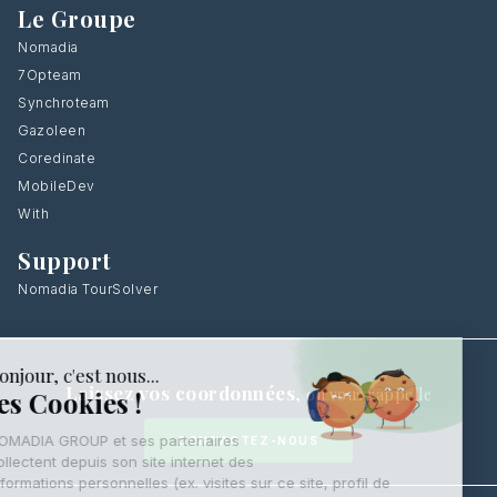
Le Groupe
Nomadia
7Opteam
Synchroteam
Gazoleen
Coredinate
MobileDev
With
Support
Nomadia TourSolver
Laissez vos coordonnées
,
on vous rappelle
CONTACTEZ-NOUS