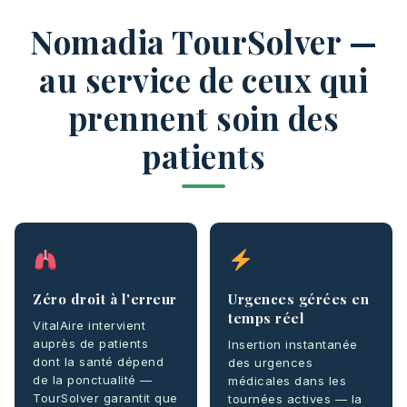
Nomadia TourSolver —
au service de ceux qui
prennent soin des
patients
Zéro droit à l'erreur
Urgences gérées en
temps réel
VitalAire intervient
auprès de patients
Insertion instantanée
dont la santé dépend
des urgences
de la ponctualité —
médicales dans les
TourSolver garantit que
tournées actives — la