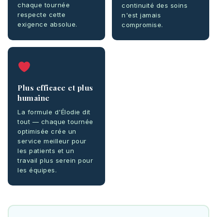
chaque tournée
continuité des soins
respecte cette
n'est jamais
exigence absolue.
compromise.
Plus efficace et plus
humaine
La formule d'Élodie dit
tout — chaque tournée
optimisée crée un
service meilleur pour
les patients et un
travail plus serein pour
les équipes.