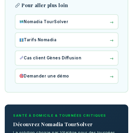
Pour aller plus loin
→
Nomadia TourSolver
→
Tarifs Nomadia
→
Cas client Gènes Diffusion
→
Demander une démo
SANTÉ À DOMICILE & TOURNÉES CRITIQUES
Découvrez Nomadia TourSolver
La solution choisie par VitalAire pour des tournées