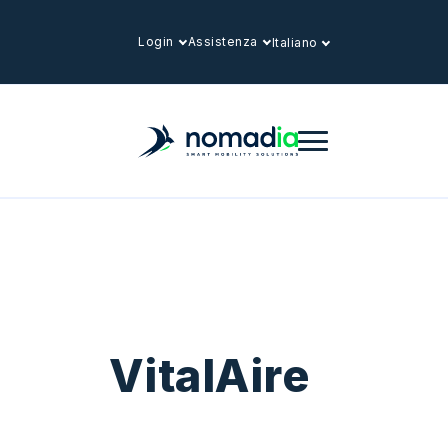
Login
Assistenza
Italiano
VitalAire