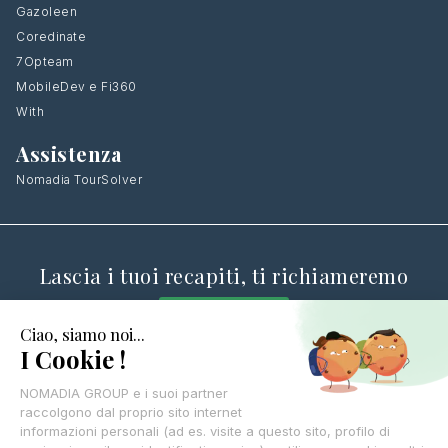
Gazoleen
Coredinate
7Opteam
MobileDev e Fi360
With
Assistenza
Nomadia TourSolver
Lascia i tuoi recapiti, ti richiameremo
CONTATTI
© Nomadia 2025
Protezione dei dati personali – Politica Nomadia
Politica sui cookie – Gestione dei dati di navigazione Nomadia