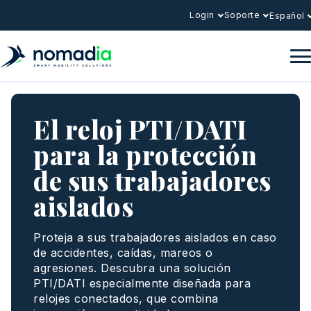
Login
Soporte
Español
El reloj PTI/DATI
para la protección
de sus trabajadores
aislados
Proteja
a sus
trabajadores
aislados
en
caso
de accidentes,
caídas
,
mareos
o
agresiones
.
Descubra
una
solución
PTI/DATI
especialmente
diseñada
para
relojes
conectados
, que combina