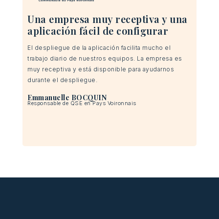
Una empresa muy receptiva y una
aplicación fácil de configurar
Es
so
El despliegue de la aplicación facilita mucho el
trabajo diario de nuestros equipos. La empresa es
La 
muy receptiva y está disponible para ayudarnos
auto
durante el despliegue.
la
El 
Emmanuelle BOCQUIN
 es
actu
Responsable de QSE en Pays Voironnais
com
La
Resp