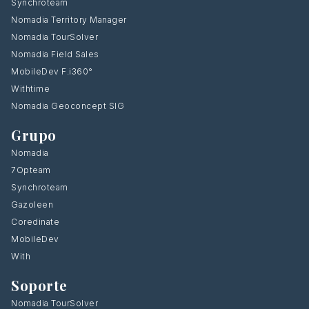
Synchroteam
Nomadia Territory Manager
Nomadia TourSolver
Nomadia Field Sales
MobileDev F.i360°
Withtime
Nomadia Geoconcept SIG
Grupo
Nomadia
7Opteam
Synchroteam
Gazoleen
Coredinate
MobileDev
With
Soporte
Nomadia TourSolver