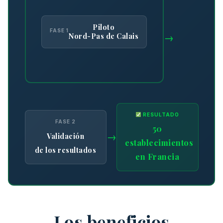
Piloto
FASE 1
Nord-Pas de Calais
→
RESULTADO
FASE 2
50
→
Validación
establecimientos
de los resultados
en Francia
Los beneficios