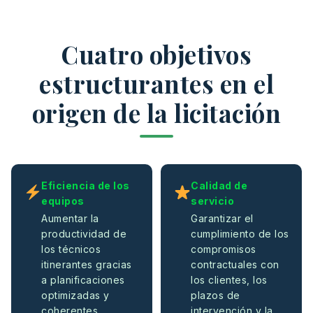
Cuatro objetivos
estructurantes en el
origen de la licitación
Eficiencia de los
Calidad de
equipos
servicio
Aumentar la
Garantizar el
productividad de
cumplimiento de los
los técnicos
compromisos
itinerantes gracias
contractuales con
a planificaciones
los clientes, los
optimizadas y
plazos de
coherentes
intervención y la