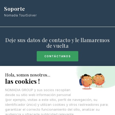
Soporte
Nomadia TourSolver
Deje sus datos de contacto y le llamaremos
de vuelta
CONTÁCTANOS
© Nomadia 2025
Aviso legal
Condiciones generales de uso de la plataforma Nomadia
Política de cookies – Gestión de datos de navegación Nomadia
Protección de datos personales – Política Nomadia
Français
Español
English
Italiano