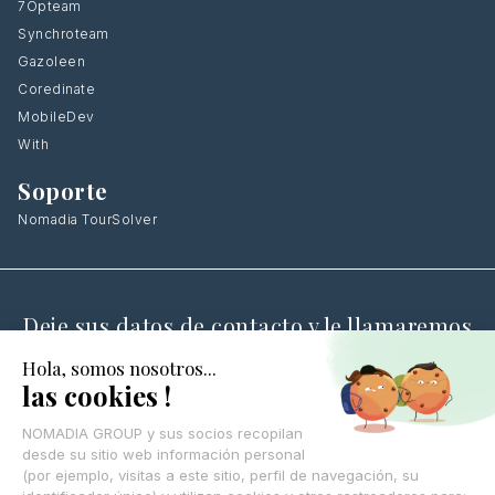
7Opteam
Synchroteam
Gazoleen
Coredinate
MobileDev
With
Soporte
Nomadia TourSolver
Deje sus datos de contacto y le llamaremos
de vuelta
CONTÁCTANOS
© Nomadia 2025