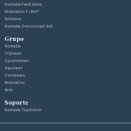
Nomadia Field Sales
MobileDev F.i360°
Withtime
Nomadia Geoconcept SIG
Grupo
Nomadia
7Opteam
Synchroteam
Gazoleen
Coredinate
MobileDev
With
Soporte
Nomadia TourSolver