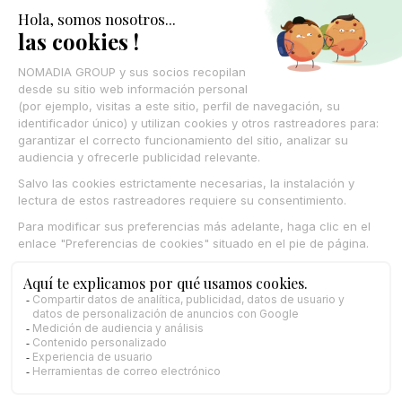
CONTÁCTANOS
© Nomadia 2025
Aviso legal
Condiciones generales de uso de la plataforma Nomadia
Política de cookies – Gestión de datos de navegación Nomadia
Protección de datos personales – Política Nomadia
Français
Español
English
Italiano
Deutsch