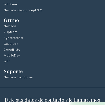
Withtime
Nomadia Geoconcept SIG
Grupo
Nomadia
7Opteam
Synchroteam
Gazoleen
Coredinate
MobileDev
With
Soporte
Nomadia TourSolver
Deje sus datos de contacto y le llamaremos
de vuelta