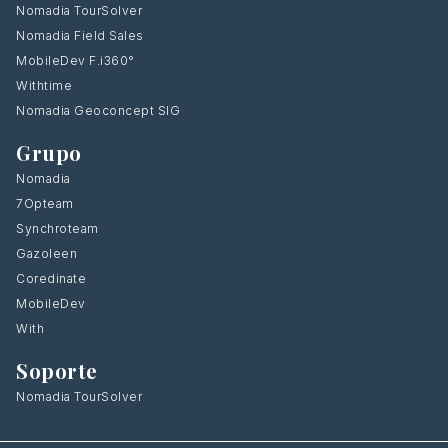
Nomadia TourSolver
Nomadia Field Sales
MobileDev F.i360°
Withtime
Nomadia Geoconcept SIG
Grupo
Nomadia
7Opteam
Synchroteam
Gazoleen
Coredinate
MobileDev
With
Soporte
Nomadia TourSolver