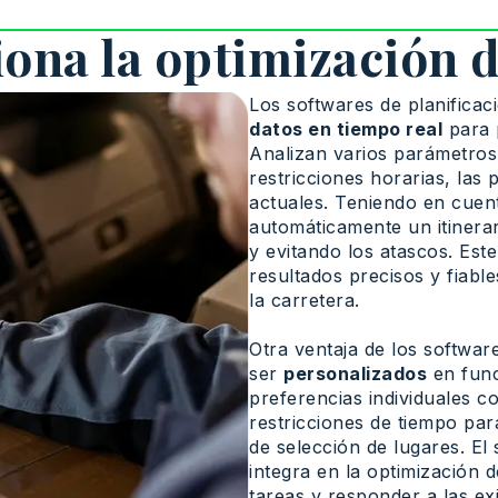
na la optimización d
Los softwares de planificaci
datos en tiempo real
para p
Analizan varios parámetros,
restricciones horarias, las 
actuales. Teniendo en cuen
automáticamente un itinerar
y evitando los atascos. Est
resultados precisos y fiabl
la carretera.
Otra ventaja de los software
ser
personalizados
en func
preferencias individuales co
restricciones de tiempo para
de selección de lugares. El
integra en la optimización d
tareas y responder a las exi