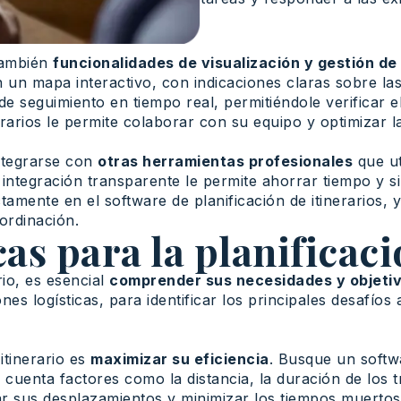
 también
funcionalidades de visualización y gestión de 
n un mapa interactivo, con indicaciones claras sobre las 
seguimiento en tiempo real, permitiéndole verificar el p
rarios le permite colaborar con su equipo y optimizar la
integrarse con
otras herramientas profesionales
que ut
 integración transparente le permite ahorrar tiempo y s
tamente en el software de planificación de itinerarios, y
ordinación.
as para la planificaci
rio, es esencial
comprender sus necesidades y objetiv
iones logísticas, para identificar los principales desafío
itinerario es
maximizar su eficiencia
. Busque un soft
 cuenta factores como la distancia, la duración de los t
zar sus desplazamientos y minimizar los tiempos muertos