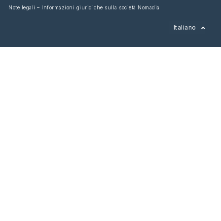
Note legali – Informazioni giuridiche sulla società Nomadia
Français
Italiano
English
Español
Deutsch