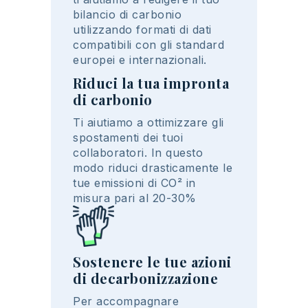
bilancio
di
carbonio
utilizzando
formati
di
dati
compatibili
con
gli
standard
europei
e
internazionali
.
Riduci la tua impronta
di carbonio
T
i
aiutiamo
a
ottimizzare
gli
spostamenti
dei
tuoi
collaboratori
. In
questo
modo
riduci
drasticamente
le
tue
emissioni
di CO² in
misura
pari al 20-30%
Sostenere le tue azioni
di decarbonizzazione
Per
accompagnare