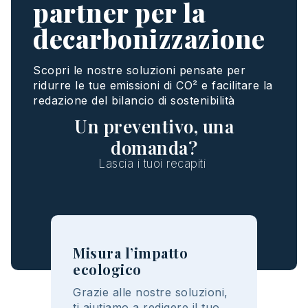
partner per la
decarbonizzazione
Sco
pri
le
nostre
soluzioni
pensate
per
ridurre
le
tue
emissioni
di CO² e
facilitare
la
redazione
del
bilancio
di
sostenibilità
Un preventivo, una
domanda?
Lascia
i
tuoi
recapiti
Misura l’impatto
ecologico
Grazie
alle
nostre
soluzioni
,
t
i
aiutiamo
a
redigere
il
tuo