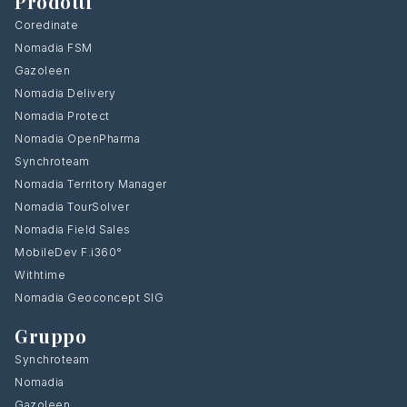
Prodotti
Coredinate
Nomadia FSM
Gazoleen
Nomadia Delivery
Nomadia Protect
Nomadia OpenPharma
Synchroteam
Nomadia Territory Manager
Nomadia TourSolver
Nomadia Field Sales
MobileDev F.i360°
Withtime
Nomadia Geoconcept SIG
Gruppo
Synchroteam
Nomadia
Gazoleen