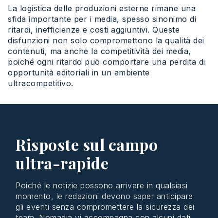
La
logistica
delle
produzioni
esterne
rimane
una
sfida
importante per i media,
spesso
sinonimo
di
ritardi
,
inefficienze
e
costi
aggiuntivi
.
Queste
disfunzioni
non solo
compromettono
la
qualità
dei
contenuti
,
ma
anche la
competitività
dei media,
poiché
ogni
ritardo
può
comportare
una
perdita
di
opportunità
editoriali
in un
ambiente
ultracompetitivo
.
Risposte sul campo
ultra-rapide
Poiché
le
notizie
possono
arrivare
in
qualsiasi
momento
, le
redazioni
devono
saper
anticipare
gli
eventi
senza
compromettere
la
sicurezza
dei
team
.
Nomadia
vi accompagna con
alcuni
dati
.