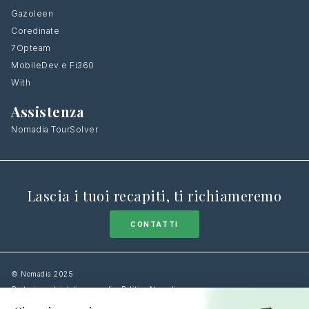
Gazoleen
Coredinate
7Opteam
MobileDev e Fi360
With
Assistenza
Nomadia TourSolver
Lascia i tuoi recapiti, ti richiameremo
CONTATTI
© Nomadia 2025
Protezione dei dati personali – Politica Nomadia
Politica sui cookie – Gestione dei dati di navigazione Nomadia