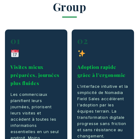
Group
01
02
Visites mieux
Adoption rapide
préparées, journées
grâce à l'ergonomie
plus fluides
L'interface intuitive et la
simplicité de Nomadia
Les commerciaux
Field Sales accélèrent
planifient leurs
l'adoption par les
journées, priorisent
équipes terrain. La
leurs visites et
transformation digitale
accèdent à toutes les
progresse sans friction
informations
et sans résistance au
essentielles en un seul
changement.
endroit. Moins