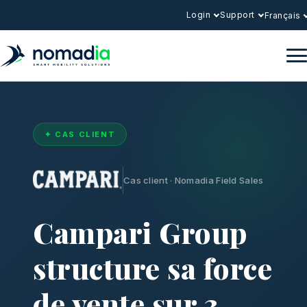
Login
Support
Français
✦ CAS CLIENT
Cas client · Nomadia Field Sales
Campari Group
structure sa force
de vente sur 3