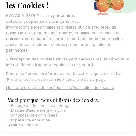
Success stories
ROI calculator
Communautés
Nos Partenaires
Nos Clients
Nos Experts
Nos produits
Coredinate
Field Service
Gazoleen
Nomadia Delivery
Nomadia Protect
OpenPharma
Synchroteam
Nomadia Sales
Nomadia Territory Manager