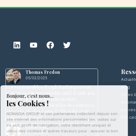
Ress
Thomas Fredon
05/02/2025
Actuali
Les responsables d'exploitation peuvent
Blog
s’appuyer sur un véritable outil d’aide à la
Livres 
prise de décision qui leur permet
Webina
d’automatiser l’optimisation des tournées,
Success
avec à la clé des gains d’efficacité et de
confort de travail.
ROI cal
Erica Hoff
23/09/2024