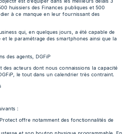
bjectif est d’équiper dans les meilleurs délais 3
500 huissiers des Finances publiques et 500
édier à ce manque en leur fournissant des
siness qui, en quelques jours, a été capable de
e et le paramétrage des smartphones ainsi que la
ons des agents, DGFiP
nt des acteurs dont nous connaissions la capacité
FiP, le tout dans un calendrier très contraint.
s
ivants :
Protect offre notamment des fonctionnalités de
bustesse et son bouton physique programmable. En