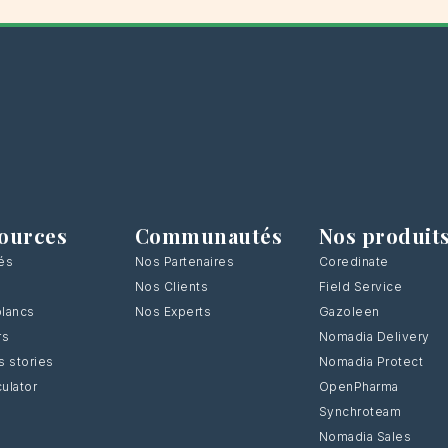
ources
Communautés
Nos produit
tés
Nos Partenaires
Coredinate
Nos Clients
Field Service
blancs
Nos Experts
Gazoleen
rs
Nomadia Delivery
 stories
Nomadia Protect
culator
OpenPharma
Synchroteam
Nomadia Sales