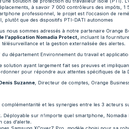
ne solution de protection du travailleur isolé (PTI). L’o
éplacements, à savoir 7 000 contrôleurs des impôts, 1 
rtphone professionnel, le projet est l’occasion de rem
 plutôt que des dispositifs PTI-DATI autonomes
ous nous sommes adressés à notre partenaire Orange Bu
e l’application Nomadia Protect,
incluant la fournitur
télésurveillance et la gestion externalisée des alertes.
f du département Environnement du travail et applicati
 solution ayant largement fait ses preuves et impliqua
ordonner pour répondre aux attentes spécifiques de la DG
Denis Suzanne
, Directeur de comptes, Orange Busines
 complémentarité et les synergies entre les 3 acteurs su
ct. Déployable sur n’importe quel smartphone, Nomadia 
 cas d’alerte.
hones Samsung XCover7 Pro, modèle choisi pour sa ro