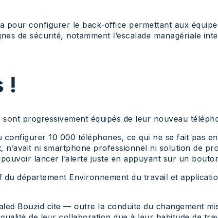
a pour configurer le back-office permettant aux équipe
signes de sécurité, notamment l’escalade managériale int
 !
nés sont progressivement équipés de leur nouveau télé
 configurer 10 000 téléphones, ce qui ne se fait pas en
, n’avait ni smartphone professionnel ni solution de pr
pouvoir lancer l’alerte juste en appuyant sur un bouton s
f du département Environnement du travail et applicati
 Khaled Bouzid cite — outre la conduite du changement m
 qualité de leur collaboration due à leur habitude de tra