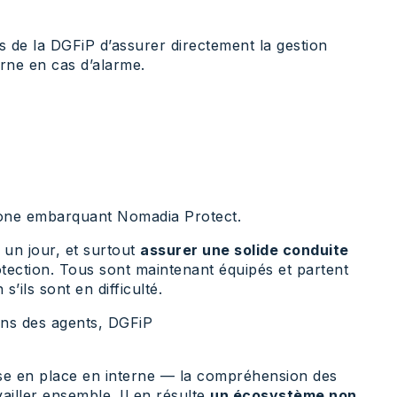
s de la DGFiP d’assurer directement la gestion
erne en cas d’alarme.
phone embarquant Nomadia Protect.
 un jour, et surtout
assurer une solide conduite
otection. Tous sont maintenant équipés et partent
’ils sont en difficulté.
ons des agents, DGFiP
ise en place en interne — la compréhension des
vailler ensemble. Il en résulte
un écosystème non