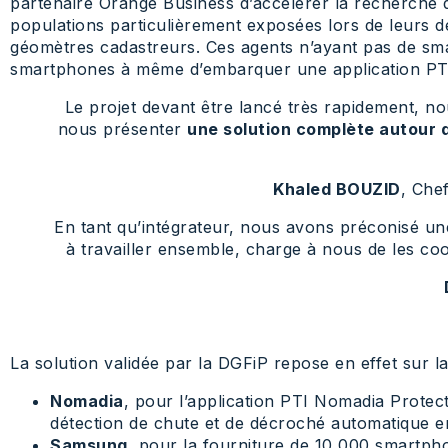
partenaire Orange Business d’accélérer la recherche d’u
populations particulièrement exposées lors de leurs d
géomètres cadastreurs. Ces agents n’ayant pas de sma
smartphones à même d’embarquer une application PTI,
Le projet devant être lancé très rapidement, n
nous présenter
une solution complète autour d
Khaled BOUZID
, Che
En tant qu’intégrateur, nous avons préconisé une
à travailler ensemble, charge à nous de les co
La solution validée par la DGFiP repose en effet sur la
Nomadia
, pour l’application PTI Nomadia Prote
détection de chute et de décroché automatique en
Samsung
, pour la fourniture de 10 000 smartp