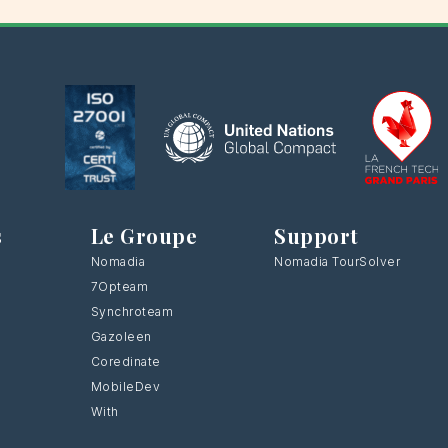
s
Le Groupe
Support
Nomadia
Nomadia TourSolver
7Opteam
Synchroteam
Gazoleen
Coredinate
MobileDev
With