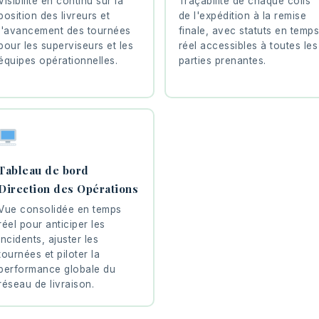
Visibilité en continu sur la
Traçabilité de chaque colis
position des livreurs et
de l'expédition à la remise
l'avancement des tournées
finale, avec statuts en temps
pour les superviseurs et les
réel accessibles à toutes les
équipes opérationnelles.
parties prenantes.
Tableau de bord
Direction des Opérations
Vue consolidée en temps
réel pour anticiper les
incidents, ajuster les
tournées et piloter la
performance globale du
réseau de livraison.