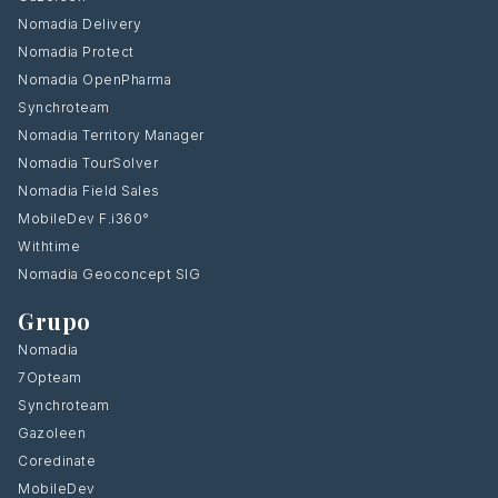
Nomadia Delivery
Nomadia Protect
Nomadia OpenPharma
Synchroteam
Nomadia Territory Manager
Nomadia TourSolver
Nomadia Field Sales
MobileDev F.i360°
Withtime
Nomadia Geoconcept SIG
Grupo
Nomadia
7Opteam
Synchroteam
Gazoleen
Coredinate
MobileDev