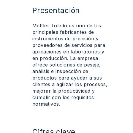
Presentación
Mettler Toledo
es
uno
de los
principales fabricantes de
instrumentos
de
precisión
y
proveedores
de
servicios
para
aplicaciones
en
laboratorios
y
en
producción
. La
empresa
ofrece
soluciones
de
pesaje
,
análisis
e
inspección
de
productos
para
ayudar
a sus
clientes a
agilizar
los
procesos
,
mejorar
la
productividad
y
cumplir
con los
requisitos
normativos
.
Cifras
clave