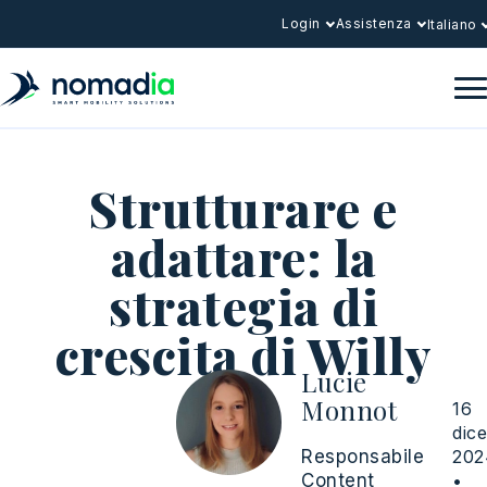
Login
Assistenza
Italiano
Strutturare e
adattare: la
strategia di
crescita di Willy
Lucie
Monnot
16
dic
Responsabile
202
Content
•