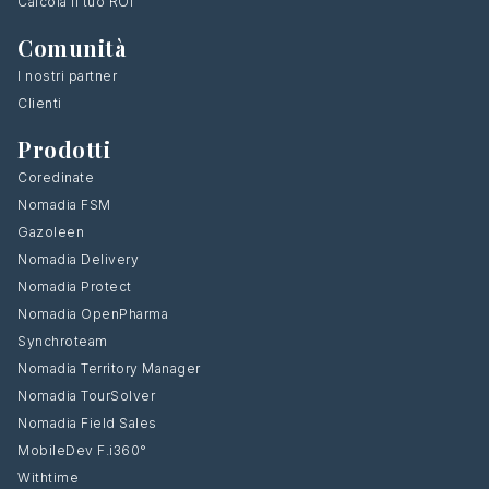
Calcola il tuo ROI
Comunità
I nostri partner
Clienti
Prodotti
Coredinate
Nomadia FSM
Gazoleen
Nomadia Delivery
Nomadia Protect
Nomadia OpenPharma
Synchroteam
Nomadia Territory Manager
Nomadia TourSolver
Nomadia Field Sales
MobileDev F.i360°
Withtime