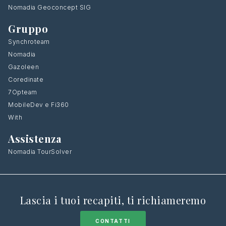
Nomadia Geoconcept SIG
Gruppo
Synchroteam
Nomadia
Gazoleen
Coredinate
7Opteam
MobileDev e Fi360
With
Assistenza
Nomadia TourSolver
Lascia i tuoi recapiti, ti richiameremo
CONTATTI