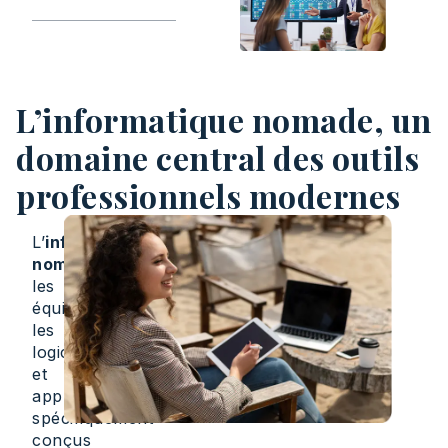
L’informatique nomade, un
domaine central des outils
professionnels modernes
L’
informatique
nomade
inclut
les
équipements,
les
logiciels
et
applications
spécifiquement
conçus