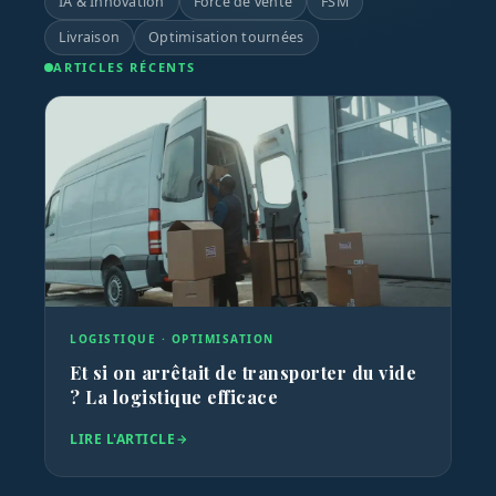
IA & Innovation
Force de vente
FSM
Livraison
Optimisation tournées
ARTICLES RÉCENTS
FORCE DE VENTE · TERRAIN
CO
de
Équiper les chefs de secteur pour
Ti
booster la performance commerciale
de
LIRE L'ARTICLE
LI