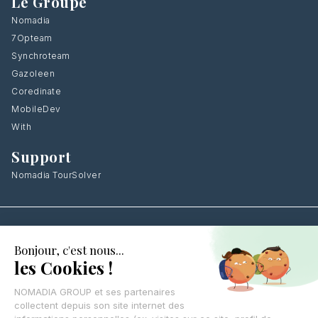
Le Groupe
Nomadia
7Opteam
Synchroteam
Gazoleen
Coredinate
MobileDev
With
Support
Nomadia TourSolver
Laissez vos coordonnées
,
on vous rappelle
CONTACTEZ-NOUS