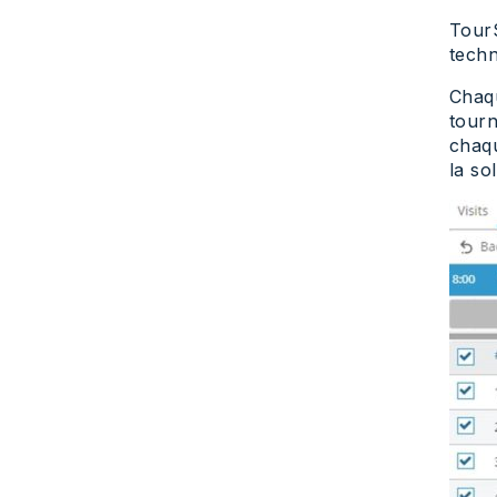
TourS
techn
Chaqu
tourn
chaqu
la so