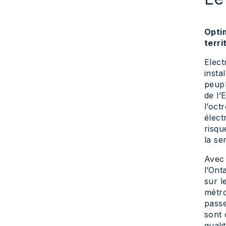
Optim
terri
Elect
insta
peupl
de l’
l’oct
élect
risqu
la se
Avec 
l’Ont
sur l
métro
passe
sont 
quali