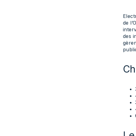
Elect
de l’
inter
des i
gèren
publi
Ch
Le