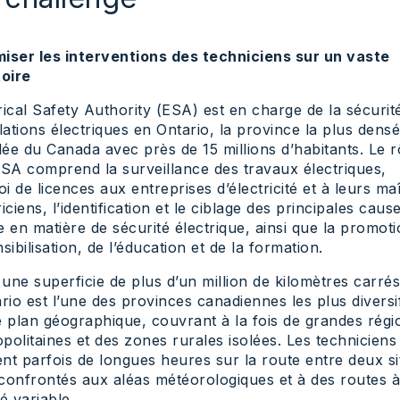
iser les interventions des techniciens sur un vaste
toire
rical Safety Authority (ESA) est en charge de la sécurit
llations électriques en Ontario, la province la plus den
ée du Canada avec près de 15 millions d’habitants. Le r
ESA comprend la surveillance des travaux électriques,
roi de licences aux entreprises d’électricité et à leurs ma
riciens, l’identification et le ciblage des principales caus
e en matière de sécurité électrique, ainsi que la promot
nsibilisation, de l’éducation et de la formation.
une superficie de plus d’un million de kilomètres carrés
ario est l’une des provinces canadiennes les plus diversi
e plan géographique, couvrant à la fois de grandes régi
politaines et des zones rurales isolées. Les techniciens
nt parfois de longues heures sur la route entre deux si
confrontés aux aléas météorologiques et à des routes à
té variable.