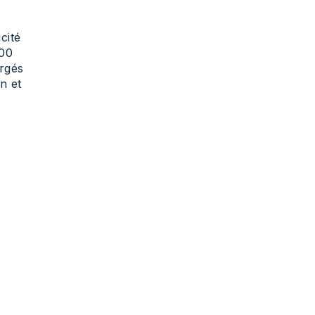
cité
000
argés
n et