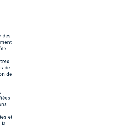
é des
sément
ôle
îtres
es de
ion de
,
fiées
ons
tes et
 la