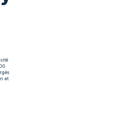
cité
000
argés
n et