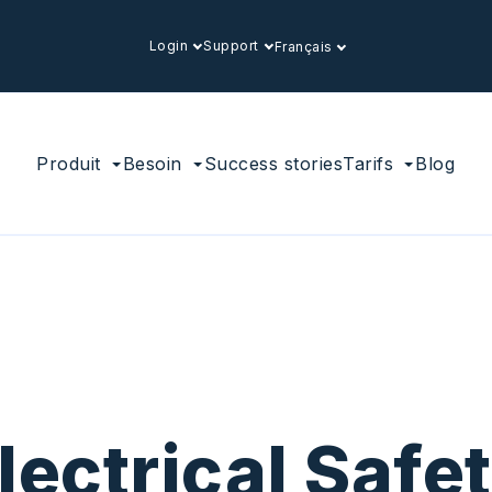
Login
Support
Français
Produit
Besoin
Success stories
Tarifs
Blog
lectrical Safe