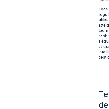
Face 
régul
utili
attei
techn
archi
s’équ
et qu
intel
gesti
Te
de