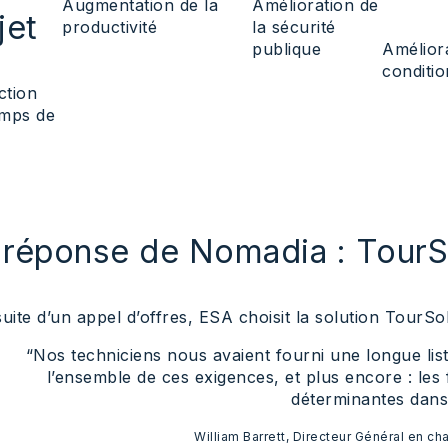
Augmentation de la
Amélioration de
jet
productivité
la sécurité
publique
Amélior
conditio
ction
emps de
 réponse de Nomadia : TourS
suite d’un appel d’offres, ESA choisit la solution TourS
“Nos techniciens nous avaient fourni une longue lis
l’ensemble de ces exigences, et plus encore : les
déterminantes dans
William Barrett, Directeur Général en ch