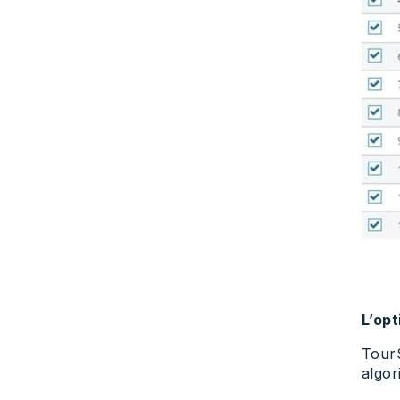
L’opt
TourS
algor