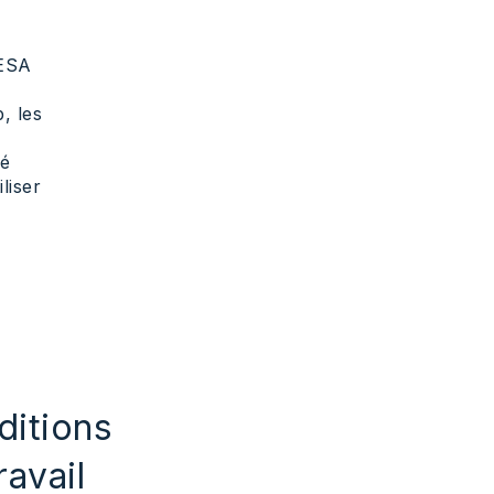
 ESA
, les
té
liser
,
ditions
ravail