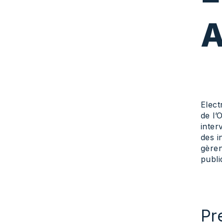
A
Elect
de l’
inter
des i
gèren
publi
Pr