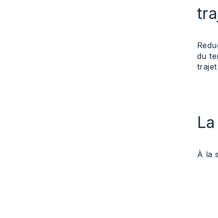
tra
Redu
du t
trajet
La
À la 