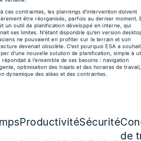
à ces contraintes, les plannings d’intervention doivent
ièrement être réorganisés, parfois au dernier moment.
sait un outil de planification développé en interne, qui
gnait ses limites. N’étant disponible qu’en version desktop
iciens ne pouvaient en profiter sur le terrain et son
tecture devenait obsolète. C’est pourquoi ESA a souhai
iper d’une nouvelle solution de planification, simple à uti
i répondait à l’ensemble de ses besoins : navigation
ligente, optimisation des trajets et des horaires de travail
on dynamique des aléas et des contraintes.
mps
Productivité
Sécurité
Con
de t