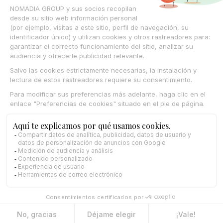
© Nomadia 2025
Aviso legal
Condiciones generales de uso de la plataforma Nomadia
Política de cookies – Gestión de datos de navegación Nomadia
Protección de datos personales – Política Nomadia
Français
Español
English
Italiano
Deutsch