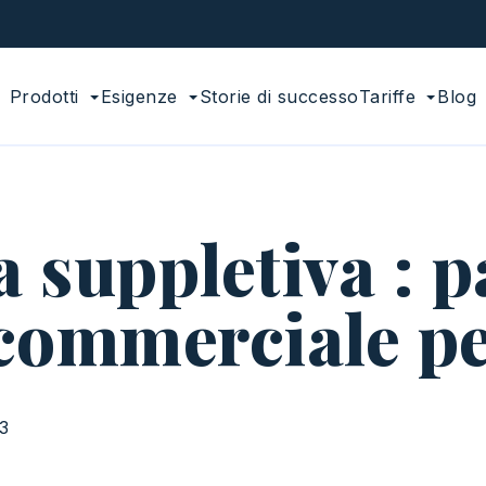
Prodotti
Esigenze
Storie di successo
Tariffe
Blog
a suppletiva : p
 commerciale p
3