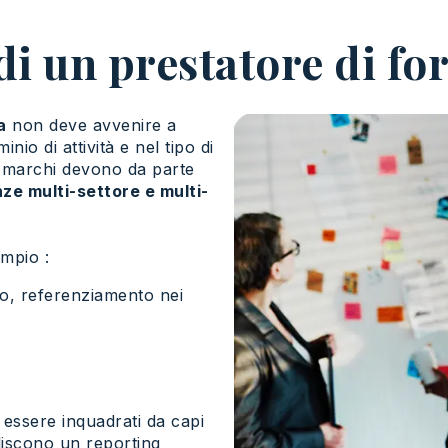
 di un prestatore di f
a
non deve avvenire a
io di attività e nel tipo di
lti marchi devono da parte
e multi-settore e multi-
ampio :
rio, referenziamento nei
 essere inquadrati da capi
iliscono un reporting