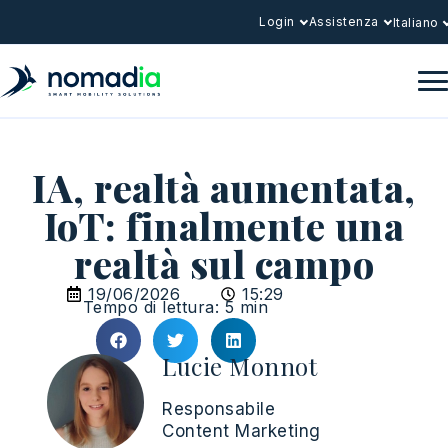
Login
Assistenza
Italiano
IA, realtà aumentata,
IoT: finalmente una
realtà sul campo
19/06/2026
15:29
Tempo di lettura: 5 min
Lucie Monnot
Responsabile
Content Marketing